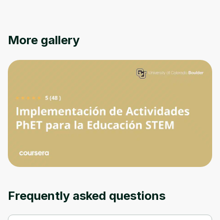
Oops! It looks like you need
to sign up
More gallery
Before leaving a review you need to create
an account. Don't worry, it only takes a
moment and gives you access to exclusive
content and updates. Ready to get started?
Cancel
Sign up
Frequently asked questions