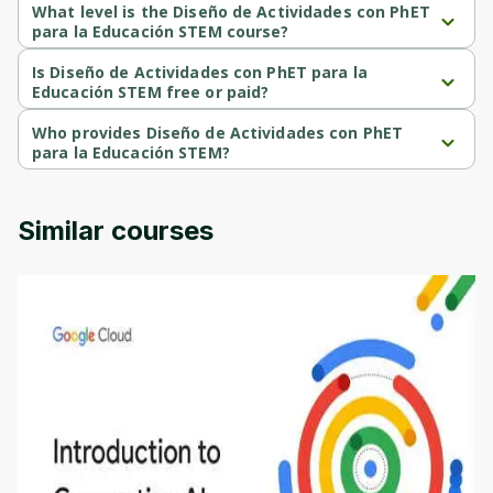
What level is the Diseño de Actividades con PhET
para la Educación STEM course?
Diseño de Actividades con PhET para la Educación STEM is a 
Intermediate-level course.
Is Diseño de Actividades con PhET para la
Educación STEM free or paid?
Diseño de Actividades con PhET para la Educación STEM is a 
free course.
Who provides Diseño de Actividades con PhET
para la Educación STEM?
Diseño de Actividades con PhET para la Educación STEM is 
provided by University of Colorado.
Similar courses